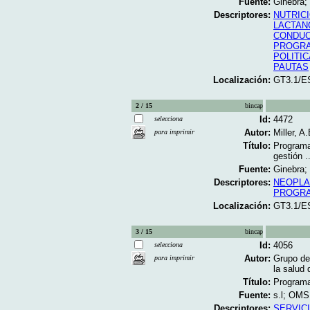
Fuente:
Ginebra;
Descriptores:
NUTRICI
LACTAN
CONDUC
PROGRA
POLITIC
PAUTAS
Localización:
GT3.1/E
2 / 15
bincap
Id:
4472
selecciona
Autor:
Miller, A
para imprimir
Título:
Programas
gestión ..
Fuente:
Ginebra; 
Descriptores:
NEOPLA
PROGRA
Localización:
GT3.1/E
3 / 15
bincap
Id:
4056
selecciona
Autor:
Grupo d
para imprimir
la salud 
Título:
Programac
Fuente:
s.l; OMS;
Descriptores:
SERVIC