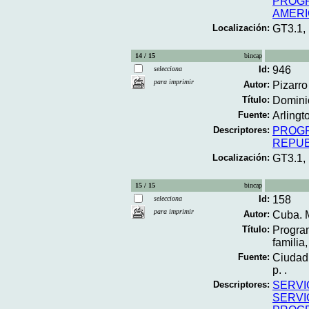
PROGR
AMERI
Localización:
GT3.1,
14 / 15
bincap
Id:
946
selecciona
para imprimir
Autor:
Pizarro
Título:
Dominic
Fuente:
Arlingt
Descriptores:
PROGR
REPUB
Localización:
GT3.1,
15 / 15
bincap
Id:
158
selecciona
para imprimir
Autor:
Cuba. M
Título:
Program
familia,
Fuente:
Ciudad 
p. .
Descriptores:
SERVI
SERVI