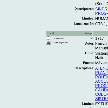
(Serie 
Descriptores:
SINDR
PROGR
Límites:
HUMA
Localización:
GT3.1,
11 / 15
bincap
Id:
1717
selecciona
para imprimir
Autor:
Kumate,
Manuel
Título:
Sistema
Nationa
Fuente:
México 
Descriptores:
ATENC
PLANI
POLIT
ACCES
PROGR
CALID
COBER
SISTE
Límites:
ESTUD