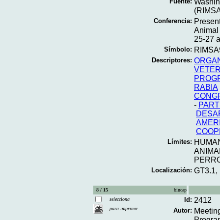
Fuente:
Washing
(RIMSA
Conferencia:
Presen
Animal 
25-27 a
Símbolo:
RIMSA9
Descriptores:
ORGAN
VETER
PROGR
RABIA
CONG
-
PART
DESA
AMERI
COOP
Límites:
HUMA
ANIMA
PERR
Localización:
GT3.1,
8 / 15
bincap
Id:
2412
selecciona
para imprimir
Autor:
Meeting
Program