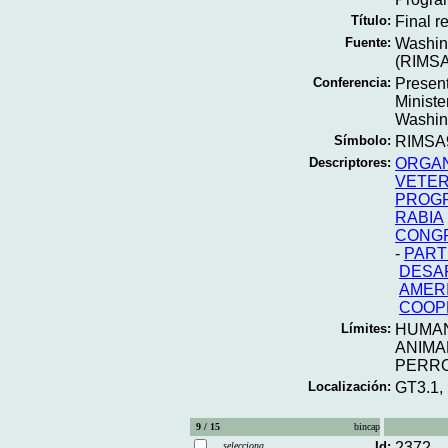
Título:
Final re
Fuente:
Washing
(RIMSA
Conferencia:
Present
Ministe
Washing
Símbolo:
RIMSA9
Descriptores:
ORGAN
VETER
PROGR
RABIA
CONG
-
PART
DESA
AMERI
COOP
Límites:
HUMA
ANIMA
PERR
Localización:
GT3.1,
9 / 15
bincap
Id:
2372
selecciona