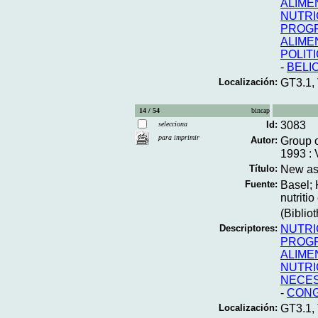
ALIME
NUTRI
PROGR
ALIME
POLIT
-
BELI
Localización:
GT3.1,
14 / 54
bincap
Id:
3083
selecciona
para imprimir
Autor:
Group o
1993 : 
Título:
New asp
Fuente:
Basel; 
nutritio
(Bibliot
Descriptores:
NUTRI
PROGR
ALIME
NUTRI
NECES
-
CON
Localización:
GT3.1,