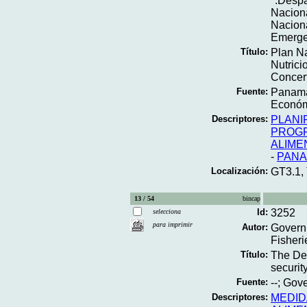
*.Despa
Naciona
Naciona
Emerge
Título:
Plan Na
Nutrici
Concert
Fuente:
Panama;
Económi
Descriptores:
PLANI
PROGR
ALIME
-
PAN
Localización:
GT3.1,
13 / 54
bincap
Id:
3252
selecciona
para imprimir
Autor:
Governm
Fisheri
Título:
The Dec
security
Fuente:
--; Gov
Descriptores:
MEDID