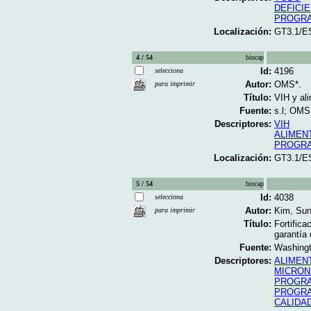
DEFICI
PROGRA
Localización:
GT3.1/E
4 / 54
bincap
Id:
4196
selecciona
Autor:
OMS*.
para imprimir
Título:
VIH y ali
Fuente:
s.l; OMS;
Descriptores:
VIH
ALIMEN
PROGRA
Localización:
GT3.1/E
5 / 54
bincap
Id:
4038
selecciona
Autor:
Kim, Sun
para imprimir
Título:
Fortifica
garantía 
Fuente:
Washingt
Descriptores:
ALIMEN
MICRON
PROGRA
PROGRA
CALIDA