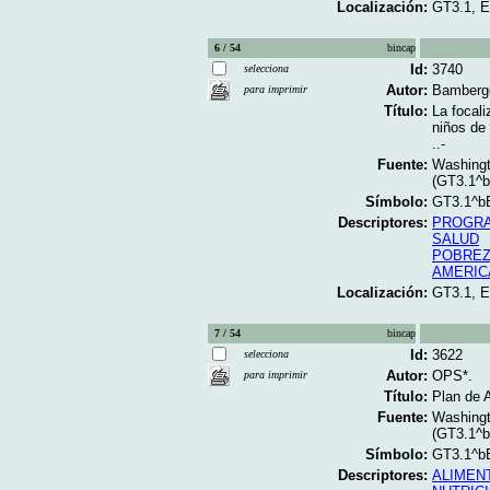
Localización:
GT3.1, 
6 / 54
bincap
Id:
3740
selecciona
Autor:
Bamberge
para imprimir
Título:
La focal
niños de 
..-
Fuente:
Washingt
(GT3.1^
Símbolo:
GT3.1^b
Descriptores:
PROGRA
SALUD
POBRE
AMERIC
Localización:
GT3.1, 
7 / 54
bincap
Id:
3622
selecciona
Autor:
OPS*.
para imprimir
Título:
Plan de A
Fuente:
Washingt
(GT3.1^
Símbolo:
GT3.1^b
Descriptores:
ALIMEN