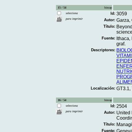
15 / 54
bincap
Id:
3059
selecciona
para imprimir
Autor:
Garza, 
Título:
Beyond
science
Fuente:
Ithaca,
graf.
Descriptores:
BIOLO
VITAMI
EPIDE
ENFE
NUTRI
PROGR
ALIME
Localización:
GT3.1,
16 / 54
bincap
Id:
2504
selecciona
para imprimir
Autor:
United 
Coordin
Título:
Managin
Fuente:
Geneva;