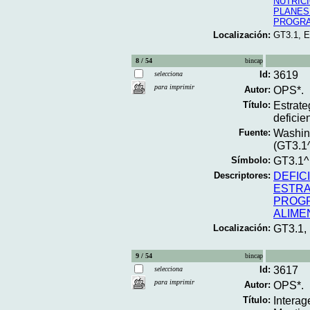
NUTRIC
PLANES
PROGRA
Localización:
GT3.1, 
8 / 54
bincap
Id:
3619
selecciona
para imprimir
Autor:
OPS*.
Título:
Estrate
deficien
Fuente:
Washing
(GT3.1
Símbolo:
GT3.1
Descriptores:
DEFIC
ESTRA
PROGR
ALIME
Localización:
GT3.1,
9 / 54
bincap
Id:
3617
selecciona
para imprimir
Autor:
OPS*.
Título:
Interag