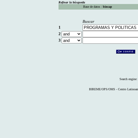
Refinar la búsqueda
Base de datos :
bincap
Buscar
1
2
3
Search engine
BIREME/OPS/OMS - Centro Latinoameri