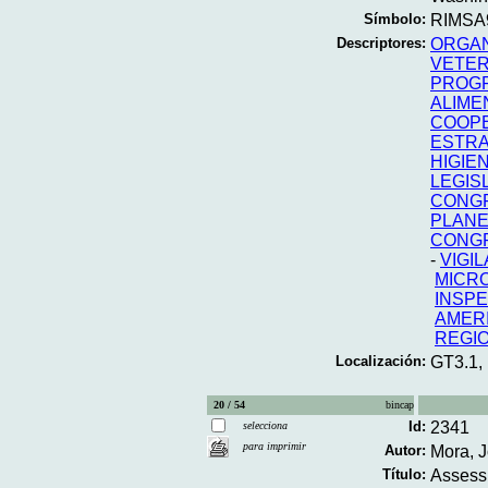
Símbolo:
RIMSA9
Descriptores:
ORGAN
VETER
PROGR
ALIME
COOPE
ESTRA
HIGIE
LEGIS
CONG
PLANE
CONG
-
VIGI
MICRO
INSPE
AMERI
REGIO
Localización:
GT3.1,
20 / 54
bincap
Id:
2341
selecciona
para imprimir
Autor:
Mora, J
Título:
Assessm