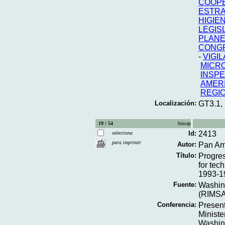
COOPE
ESTRA
HIGIE
LEGIS
PLANE
CONG
-
VIGI
MICRO
INSPE
AMERI
REGIO
Localización:
GT3.1,
19 / 54
bincap
Id:
2413
selecciona
para imprimir
Autor:
Pan Ame
Título:
Progre
for tec
1993-19
Fuente:
Washing
(RIMSA
Conferencia:
Present
Ministe
Washing