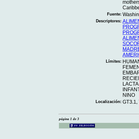
mothers
Caribbe
Fuente:
Washing
Descriptores:
ALIME
PROGR
PROGR
ALIME
SOCOR
MADR
AMERI
Límites:
HUMA
FEME
EMBA
RECIE
LACT
INFAN
NINO
Localización:
GT3.1,
página 1 de 3