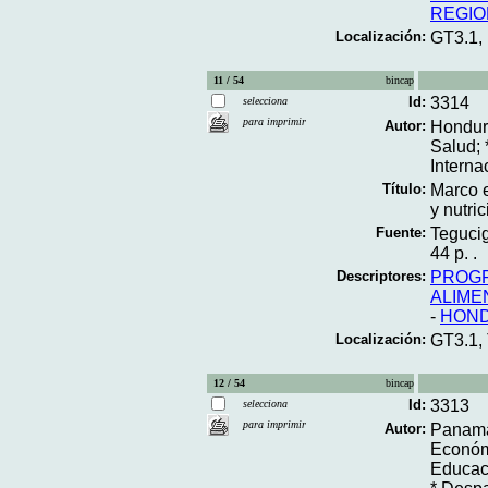
REGIO
Localización:
GT3.1,
11 / 54
bincap
Id:
3314
selecciona
para imprimir
Autor:
Hondura
Salud; 
Interna
Título:
Marco e
y nutri
Fuente:
Tegucig
44 p. .
Descriptores:
PROGR
ALIME
-
HON
Localización:
GT3.1,
12 / 54
bincap
Id:
3313
selecciona
para imprimir
Autor:
Panamá.
Económi
Educaci