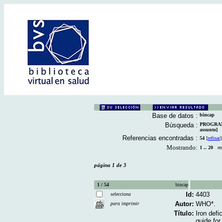
Base de datos :
bincap
Búsqueda :
PROGRAM
assunto]
Referencias encontradas :
54
[
refinar
]
Mostrando:
1 .. 20
en 
página 1 de 3
1 / 54
bincap
Id:
4403
selecciona
Autor:
WHO*.
para imprimir
Título:
Iron def
guide fo