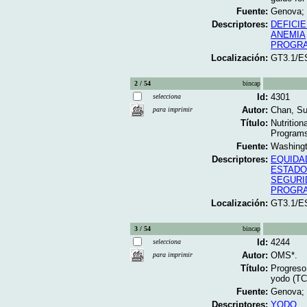
Fuente:
Genova; 
Descriptores:
DEFICIE
ANEMIA
PROGRA
Localización:
GT3.1/E
2 / 54
bincap
Id:
4301
selecciona
Autor:
Chan, S
para imprimir
Título:
Nutrition
Programs
Fuente:
Washingt
Descriptores:
EQUIDA
ESTADO
SEGURI
PROGRA
Localización:
GT3.1/E
3 / 54
bincap
Id:
4244
selecciona
Autor:
OMS*.
para imprimir
Título:
Progreso 
yodo (TCY
Fuente:
Genova; 
Descriptores:
YODO