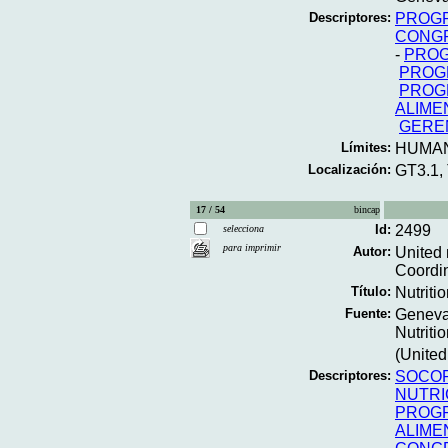
Descriptores:
PROGR
CONG
-
PROG
PROG
PROGR
ALIME
GERE
Límites:
HUMA
Localización:
GT3.1,
17 / 54
bincap
Id:
2499
selecciona
para imprimir
Autor:
United 
Coordin
Título:
Nutritio
Fuente:
Geneva;
Nutriti
(United
Descriptores:
SOCOR
NUTRI
PROGR
ALIME