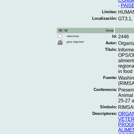
CONG
-
PAIS
Límites:
HUMA
Localización:
GT3.1,
18 / 54
bincap
Id:
2446
selecciona
para imprimir
Autor:
Organi
Título:
Informe
OPS/OM
aliment
region
in food
Fuente:
Washing
(RIMSA
Conferencia:
Presen
Animal 
25-27 a
Símbolo:
RIMSA9
Descriptores:
ORGAN
VETER
PROGR
ALIME