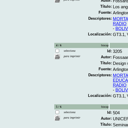
Autor:
Fossard
Título:
Los ange
Fuente:
Arlingto
Descriptores:
MORTAL
RADIO
-
BOLIV
Localización:
GT3.1, 
4 / 6
bincap
Id:
3205
selecciona
para imprimir
Autor:
Fossaar
Título:
Design 
Fuente:
Arlingto
Descriptores:
MORTAL
EDUCA
RADIO
-
BOLIV
Localización:
GT3.1, 
5 / 6
bincap
Id:
504
selecciona
para imprimir
Autor:
UNICEF
Título:
Seminar