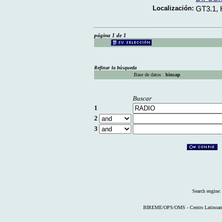
Localización:
GT3.1, 
página 1 de 1
Refinar la búsqueda
Base de datos :
bincap
Buscar
1
2
3
Search engine
BIREME/OPS/OMS - Centro Latinoameri