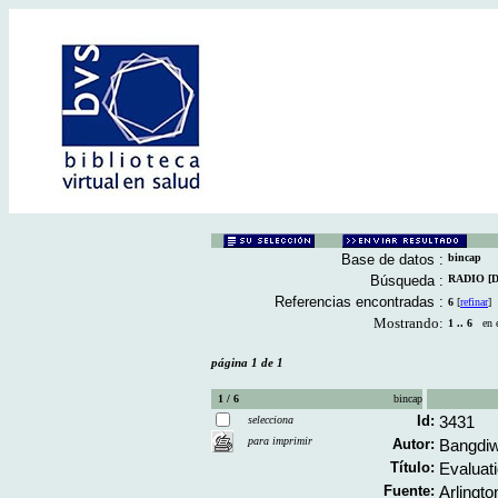
Base de datos :
bincap
Búsqueda :
RADIO [De
Referencias encontradas :
6
[
refinar
]
Mostrando:
1 .. 6
en el
página 1 de 1
1 / 6
bincap
Id:
3431
selecciona
para imprimir
Autor:
Bangdiw
Título:
Evaluati
Fuente:
Arlingto