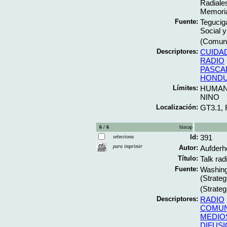
Radiale
Memoria
Fuente:
Tegucig
Social y
(Comunic
Descriptores:
CUIDA
RADIO
PASCA
HOND
Límites:
HUMA
NINO
Localización:
GT3.1, 
6 / 6
bincap
Id:
391
selecciona
para imprimir
Autor:
Aufderhe
Título:
Talk rad
Fuente:
Washing
(Strate
(Strate
Descriptores:
RADIO
COMUN
MEDIO
DIFUS