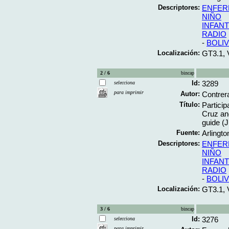
Descriptores:
ENFER
NIÑO
INFAN
RADIO
-
BOLIV
Localización:
GT3.1, 
2 / 6
bincap
Id:
3289
selecciona
para imprimir
Autor:
Contrer
Título:
Particip
Cruz an
guide (J
Fuente:
Arlingto
Descriptores:
ENFER
NIÑO
INFAN
RADIO
-
BOLIV
Localización:
GT3.1, 
3 / 6
bincap
Id:
3276
selecciona
para imprimir