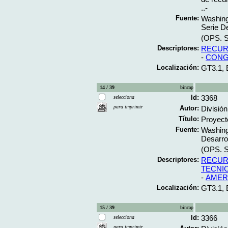
..-
Fuente:
Washing
Serie D
(OPS. S
Descriptores:
RECUR
-
CONG
Localización:
GT3.1,
14 / 39
bincap
Id:
3368
selecciona
para imprimir
Autor:
Divisió
Título:
Proyect
Fuente:
Washing
Desarro
(OPS. S
Descriptores:
RECUR
TECNI
-
AMER
Localización:
GT3.1,
15 / 39
bincap
Id:
3366
selecciona
para imprimir