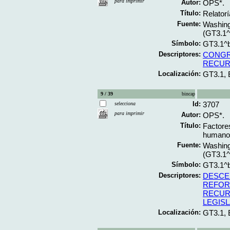
para imprimir
Autor:
OPS*.
Título:
Relatorí
Fuente:
Washing
(GT3.1
Símbolo:
GT3.1^
Descriptores:
CONG
RECUR
Localización:
GT3.1,
9 / 39
bincap
Id:
3707
selecciona
para imprimir
Autor:
OPS*.
Título:
Factores
humanos
Fuente:
Washing
(GT3.1
Símbolo:
GT3.1^
Descriptores:
DESCE
REFOR
RECUR
LEGIS
Localización:
GT3.1,