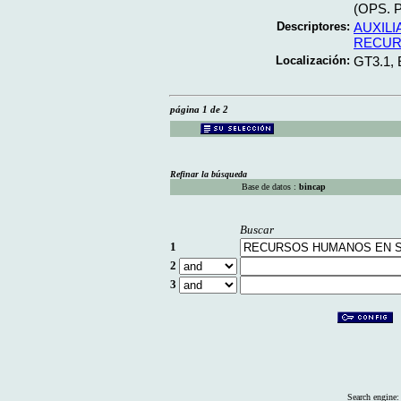
(OPS. Pu
Descriptores:
AUXIL
RECUR
Localización:
GT3.1,
página 1 de 2
Refinar la búsqueda
Base de datos :
bincap
Buscar
1
2
3
Search engine