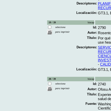
Descriptores:
PLANIF
RECUR
Localización:
GT3.1,
19 / 39
bincap
Id:
2790
selecciona
para imprimir
Autor:
Rosento
Título:
Por qué 
use hea
Descriptores:
SERVI
RECUR
CIENC
INVES
-
CALID
Localización:
GT3.1,
20 / 39
bincap
Id:
2740
selecciona
para imprimir
Autor:
Ofosu 
Título:
Experie
salud de
Fuente:
Washing
Científi