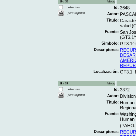
10 / 39
bincap
Id:
3648
selecciona
para imprimir
Autor:
PASCAP
Título:
Caracte
salud (
Fuente:
San Jos
(GT3.1
Símbolo:
GT3.1^
Descriptores:
RECUR
DESAR
AMERI
REPUB
Localización:
GT3.1,
11 / 39
bincap
Id:
3372
selecciona
para imprimir
Autor:
Divisio
Título:
Human re
Regiona
Fuente:
Washing
Human R
(PAHO. 
Descriptores:
RECUR