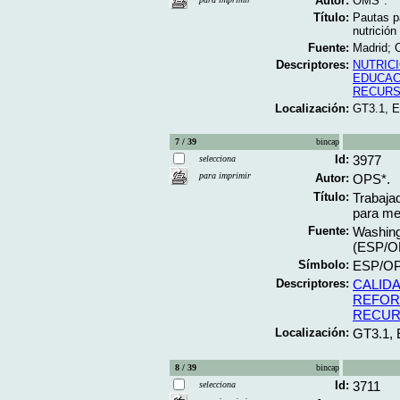
Autor:
OMS*.
Título:
Pautas p
nutrición
Fuente:
Madrid; 
Descriptores:
NUTRIC
EDUCAC
RECURS
Localización:
GT3.1, 
7 / 39
bincap
Id:
3977
selecciona
para imprimir
Autor:
OPS*.
Título:
Trabajad
para mej
Fuente:
Washing
(ESP/O
Símbolo:
ESP/OP
Descriptores:
CALIDA
REFOR
RECUR
Localización:
GT3.1,
8 / 39
bincap
Id:
3711
selecciona