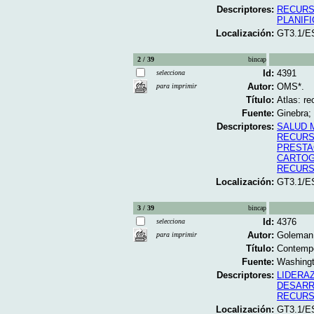
Descriptores:
RECURS
PLANIF
Localización:
GT3.1/E
2 / 39
bincap
Id:
4391
selecciona
Autor:
OMS*.
para imprimir
Título:
Atlas: r
Fuente:
Ginebra;
Descriptores:
SALUD 
RECURS
PRESTA
CARTOG
RECURS
Localización:
GT3.1/E
3 / 39
bincap
Id:
4376
selecciona
Autor:
Goleman,
para imprimir
Título:
Contempo
Fuente:
Washingt
Descriptores:
LIDERA
DESARR
RECURS
Localización:
GT3.1/E