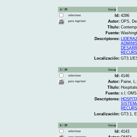
4 / 39
bincap
Id:
4286
selecciona
Autor:
OPS, Dep
para imprimir
Título:
Contempo
Fuente:
Washingt
Descriptores:
LIDERA
ADMINI
DESARR
RECURS
Localización:
GT3.1/E
5 / 39
bincap
Id:
4146
selecciona
Autor:
Paine, L
para imprimir
Título:
Hospitals
Fuente:
s.l; OMS;
Descriptores:
HOSPIT
SISTEM
RECURS
Localización:
GT3.1, 
6 / 39
bincap
Id:
4143
selecciona
para imprimir