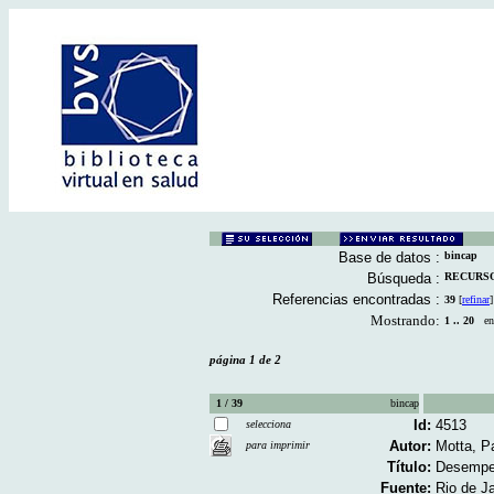
Base de datos :
bincap
Búsqueda :
RECURSOS
Referencias encontradas :
39
[
refinar
]
Mostrando:
1 .. 20
en 
página 1 de 2
1 / 39
bincap
Id:
4513
selecciona
Autor:
Motta, P
para imprimir
Título:
Desempeñ
Fuente:
Rio de J