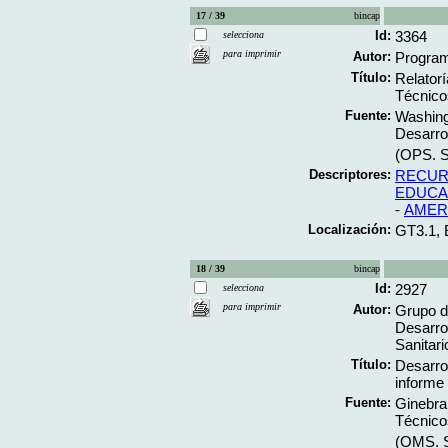
17 / 39
bincap
Id:
3364
selecciona
para imprimir
Autor:
Program
Título:
Relatorí
Técnico
Fuente:
Washing
Desarro
(OPS. S
Descriptores:
RECUR
EDUCA
-
AMER
Localización:
GT3.1,
18 / 39
bincap
Id:
2927
selecciona
para imprimir
Autor:
Grupo d
Desarro
Sanitari
Título:
Desarro
informe
Fuente:
Ginebra
Técnico
(OMS. S