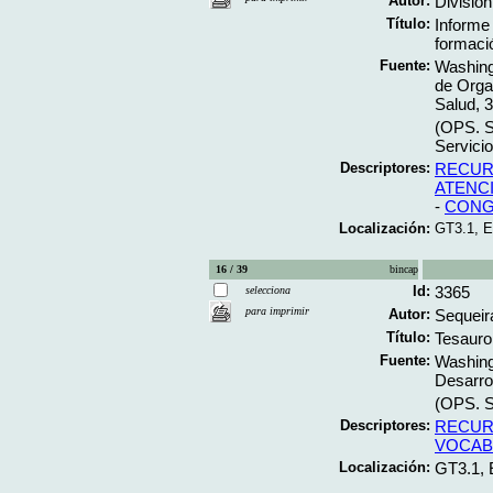
Autor:
División
Título:
Informe 
formació
Fuente:
Washing
de Orga
Salud, 3
(OPS. S
Servicio
Descriptores:
RECUR
ATENC
-
CONG
Localización:
GT3.1, 
16 / 39
bincap
Id:
3365
selecciona
para imprimir
Autor:
Sequeir
Título:
Tesauro
Fuente:
Washing
Desarro
(OPS. S
Descriptores:
RECUR
VOCAB
Localización:
GT3.1,