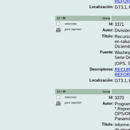
REFOR
Localización:
GT3.1,
12 / 39
bincap
Id:
3371
selecciona
para imprimir
Autor:
División
Título:
Recursos
en salu
Diciembr
Fuente:
Washing
Serie D
(OPS. S
Descriptores:
RECUR
REFOR
Localización:
GT3.1,
13 / 39
bincap
Id:
3370
selecciona
para imprimir
Autor:
Progra
*.Repre
OPS/OM
Panamá;
Título:
Informe 
de recu