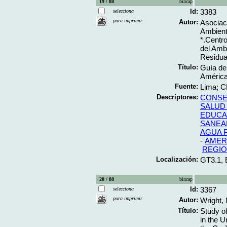
19 / 88
bincap
Id:
3383
selecciona
para imprimir
Autor:
Asociaci
Ambient
*.Centr
del Amb
Residua
Título:
Guía de 
América 
Fuente:
Lima; CE
Descriptores:
CONSE
SALUD
EDUCA
SANEA
AGUA 
-
AMERI
REGIO
Localización:
GT3.1,
20 / 88
bincap
Id:
3367
selecciona
para imprimir
Autor:
Wright, 
Título:
Study of
in the 