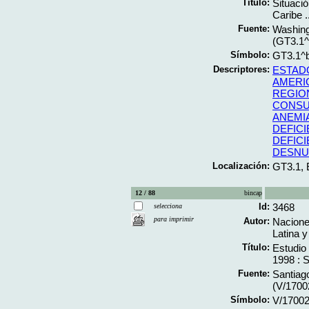
Título:
Situació
Caribe .
Fuente:
Washingt
(GT3.1
Símbolo:
GT3.1^
Descriptores:
ESTAD
AMERI
REGIO
CONSU
ANEMI
DEFIC
DEFICI
DESNU
Localización:
GT3.1,
12 / 88
bincap
Id:
3468
selecciona
para imprimir
Autor:
Nacione
Latina y
Título:
Estudio
1998 : S
Fuente:
Santiago
(V/1700
Símbolo:
V/17002