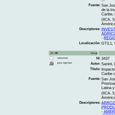
Fuente:
San José
de la In
Caribe, 
(IICA. S
América 
Descriptores:
INVES
AGRIC
-
REGI
Localización:
GT3.1, 
15 / 88
bincap
Id:
3437
selecciona
para imprimir
Autor:
Sanint,
Título:
Impacto 
Caribe d
Fuente:
San José
Prioriza
Latina y
(IICA. S
América 
Descriptores:
ARROZ
PRODU
-
AMERI