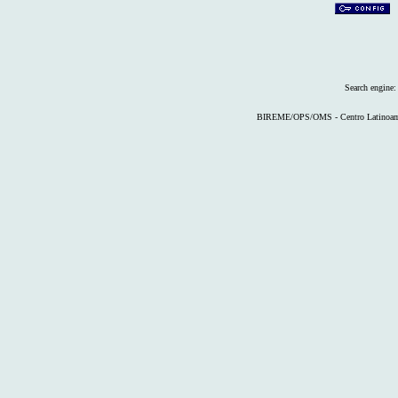
Search engine
BIREME/OPS/OMS - Centro Latinoameri