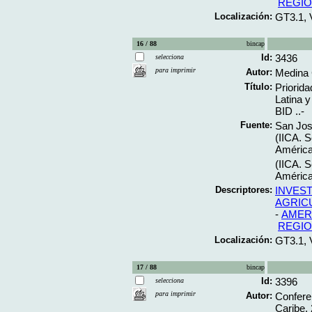
REGIO
Localización:
GT3.1, 
16 / 88
bincap
Id:
3436
selecciona
para imprimir
Autor:
Medina 
Título:
Priorid
Latina y
BID ..-
Fuente:
San José
(IICA. S
América 
(IICA. S
América 
Descriptores:
INVES
AGRIC
-
AMERI
REGIO
Localización:
GT3.1, 
17 / 88
bincap
Id:
3396
selecciona
para imprimir
Autor:
Confere
Caribe, 