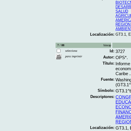
BIOTEC
DESARR
SALUD
AGRICU
AMERIC
REGION
AMBIEN
Localización:
GT3.1, 
7 / 88
bincap
Id:
3727
selecciona
para imprimir
Autor:
OPS*.
Título:
Informe
economí
Caribe .
Fuente:
Washing
(GT3.1
Símbolo:
GT3.1^
Descriptores:
CONG
EDUCA
ECONO
FINANC
AMERIC
REGIO
Localización:
GT3.1,