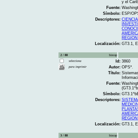
y el Cari
Fuente:
Washingt
Símbolo:
ESP/OPS
Descriptores:
CIENCIA
INVEST
CONOCI
AMERIC
REGION
Localización:
GT3.1, 
2 / 88
bincap
Id:
3860
selecciona
Autor:
OPS*.
para imprimir
Título:
Sistemas 
Informac
Fuente:
Washingt
(GT3.1^
Símbolo:
GT3.1^b
Descriptores:
SISTEM
MEDICI
PLANTA
AMERIC
REGION
Localización:
GT3.1, 
3 / 88
bincap