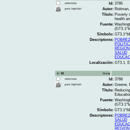
Id:
3795
selecciona
Autor:
Roitman,
para imprimir
Título:
Poverty r
health an
Fuente:
Washingt
(GT3.1^
Símbolo:
GT3.1^b
Descriptores:
POBRE
POLITIC
REGION
SALUD
EDUCAC
Localización:
GT3.1, 
4 / 88
bincap
Id:
3788
selecciona
Autor:
Greene,
para imprimir
Título:
Reducing 
Education
Fuente:
Washingt
(GT3.1^
Símbolo:
GT3.1^b
Descriptores:
POBRE
SALUD
EDUCAC
REGION