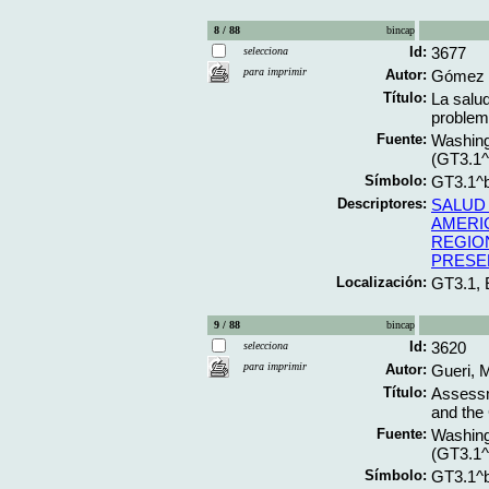
8 / 88
bincap
Id:
3677
selecciona
para imprimir
Autor:
Gómez 
Título:
La salud
problem
Fuente:
Washing
(GT3.1
Símbolo:
GT3.1^
Descriptores:
SALUD
AMERIC
REGIO
PRESE
Localización:
GT3.1,
9 / 88
bincap
Id:
3620
selecciona
para imprimir
Autor:
Gueri, 
Título:
Assessm
and the 
Fuente:
Washing
(GT3.1
Símbolo:
GT3.1^