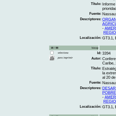
Título:
Informe
priorida
Fuente:
Nassau; 
Descriptores:
ORGAN
AGRIC
-
AMERI
REGIO
Localización:
GT3.1,
18 / 88
bincap
Id:
3394
selecciona
para imprimir
Autor:
Confere
Caribe, 
Título:
Estratég
la extr
al 20 de
Fuente:
Nassau; 
Descriptores:
DESAR
POBRE
-
AMERI
REGIO
Localización:
GT3.1,