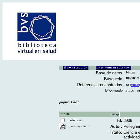
Base de datos :
bincap
Búsqueda :
REGION D
Referencias encontradas :
88
[
refinar
]
Mostrando:
1 .. 20
en 
página 1 de 5
1 / 88
bincap
Id:
3909
selecciona
Autor:
Pellegrin
para imprimir
Título:
Ciencia e
actividad