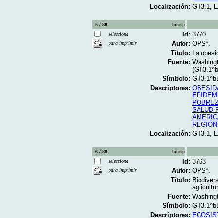
Localización:
GT3.1, 
5 / 88
bincap
Id:
3770
selecciona
Autor:
OPS*.
para imprimir
Título:
La obesid
Fuente:
Washingt
(GT3.1^
Símbolo:
GT3.1^b
Descriptores:
OBESID
EPIDEM
POBRE
SALUD 
AMERIC
REGION
Localización:
GT3.1, 
6 / 88
bincap
Id:
3763
selecciona
Autor:
OPS*.
para imprimir
Título:
Biodivers
agricult
Fuente:
Washingt
Símbolo:
GT3.1^b
Descriptores:
ECOSIS