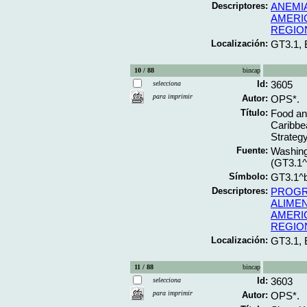
Descriptores:
ANEMI
AMERIC
REGIO
Localización:
GT3.1,
10 / 88
bincap
Id:
3605
selecciona
para imprimir
Autor:
OPS*.
Título:
Food and
Caribbe
Strateg
Fuente:
Washing
(GT3.1
Símbolo:
GT3.1^
Descriptores:
PROGR
ALIME
AMERIC
REGIO
Localización:
GT3.1,
11 / 88
bincap
Id:
3603
selecciona
para imprimir
Autor:
OPS*.