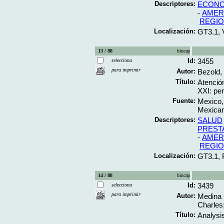
Descriptores:
ECONO
-
AMERI
REGIO
Localización:
GT3.1, 
13 / 88
bincap
Id:
3455
selecciona
para imprimir
Autor:
Bezold,
Título:
Atención
XXI: per
Fuente:
Mexico, 
Mexicana
Descriptores:
SALUD
PREST
-
AMERI
REGIO
Localización:
GT3.1, 
14 / 88
bincap
Id:
3439
selecciona
para imprimir
Autor:
Medina 
Charles;
Título:
Analysis
..-