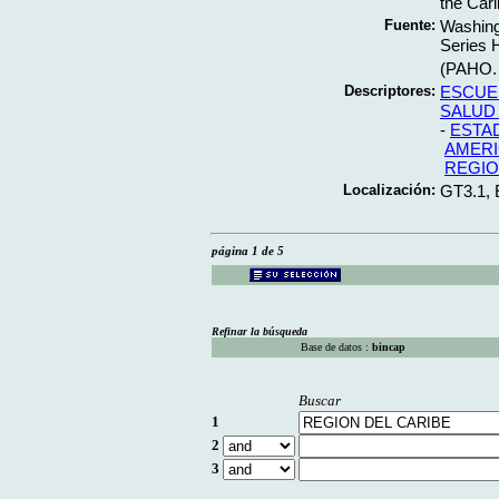
the Cari
Fuente:
Washing
Series 
(PAHO. 
Descriptores:
ESCUE
SALUD
-
ESTA
AMERI
REGIO
Localización:
GT3.1,
página 1 de 5
Refinar la búsqueda
Base de datos :
bincap
Buscar
1
2
3