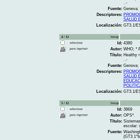
..-
Fuente:
Geneva; 
Descriptores:
PROMOC
SALUD 
Localización:
GT3.1/E
4 / 12
bincap
Id:
4380
selecciona
Autor:
WHO; *.
para imprimir
Título:
Healthy n
..-
Fuente:
Genova; 
Descriptores:
PROMOC
SALUD 
EDUCAC
POLITIC
Localización:
GT3.1/E
5 / 12
bincap
Id:
3869
selecciona
Autor:
OPS*.
para imprimir
Título:
Sistemas
escolar: 
Fuente:
Washingt
(GT3.1^