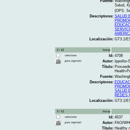
Fuente:
Washingt
Salud, 4)
(OPS. Se
Descriptores:
SALUD 
PROMOC
EDUCAC
SERVIC
AMERIC
Localización:
GT3.1/E
2 / 12
bincap
Id:
4708
selecciona
Autor:
Ippolito
para imprimir
Título:
Proceedi
Health-P
Fuente:
Washingt
Descriptores:
EDUCAC
PROMOC
SALUD 
REDES 
Localización:
GT3.1/E
3 / 12
bincap
Id:
4537
selecciona
Autor:
FAO/WH
para imprimir
Título:
Healthy n