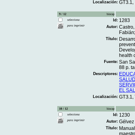
Localización:
GT3.1,
9 / 12
bincap
Id:
1283
selecciona
para imprimir
Autor:
Castro,
Fabián;
Título:
Desarro
prevent
Develop
health 
Fuente:
San Sa
88 p. ta
Descriptores:
EDUC
SALUD
SERVI
EL SA
Localización:
GT3.1,
10 / 12
bincap
Id:
1230
selecciona
para imprimir
Autor:
Gélvez 
Título:
Manual 
maestr