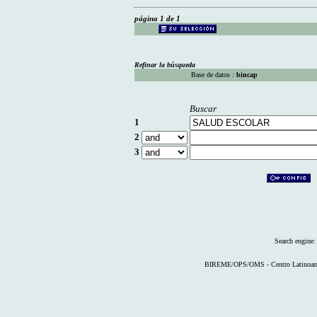
página 1 de 1
Refinar la búsqueda
Base de datos :
bincap
Buscar
1
2
3
Search engine
BIREME/OPS/OMS - Centro Latinoameri