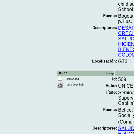
child s
School
Fuente:
Bogotá
p. ilus.
Descriptores:
DESAR
CRECI
SALUD
HIGIE
BIENE
COLOM
Localización:
GT3.1,
11 / 12
bincap
Id:
509
selecciona
para imprimir
Autor:
UNICE
Título:
Seminar
Supervi
Capilla)
Fuente:
Belice;
Social 
(Comuni
Descriptores:
SALUD
EDUCA