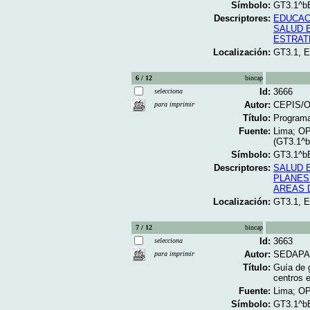
Símbolo:
GT3.1^b
Descriptores:
EDUCAC
SALUD 
ESTRAT
Localización:
GT3.1, 
6 / 12
bincap
Id:
3666
selecciona
Autor:
CEPIS/O
para imprimir
Título:
Programa
Fuente:
Lima; OPS
(GT3.1^
Símbolo:
GT3.1^b
Descriptores:
SALUD 
PLANES
AREAS 
Localización:
GT3.1, 
7 / 12
bincap
Id:
3663
selecciona
Autor:
SEDAPAL
para imprimir
Título:
Guía de 
centros e
Fuente:
Lima; OP
Símbolo:
GT3.1^b