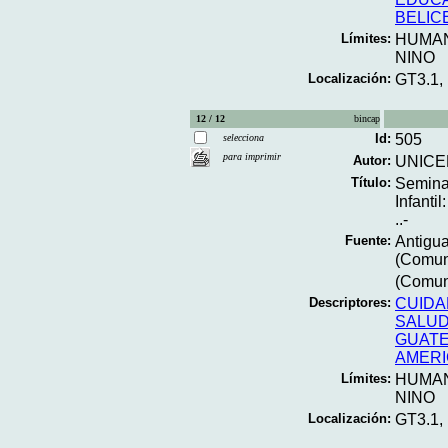
BELIC
Límites:
HUMA
NINO
Localización:
GT3.1,
12 / 12
bincap
Id:
505
selecciona
para imprimir
Autor:
UNICE
Título:
Semina
Infanti
..-
Fuente:
Antigua
(Comuni
(Comuni
Descriptores:
CUIDA
SALUD
GUAT
AMERI
Límites:
HUMA
NINO
Localización:
GT3.1,