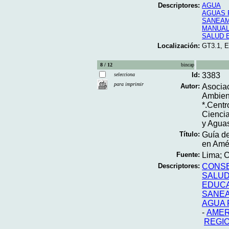
Descriptores:
AGUA
AGUAS 
SANEAM
MANUA
SALUD 
Localización:
GT3.1, 
8 / 12
bincap
Id:
3383
selecciona
para imprimir
Autor:
Asociac
Ambient
*.Centr
Ciencia
y Agua
Título:
Guía de
en Amér
Fuente:
Lima; C
Descriptores:
CONSE
SALUD
EDUC
SANE
AGUA 
-
AMER
REGIO