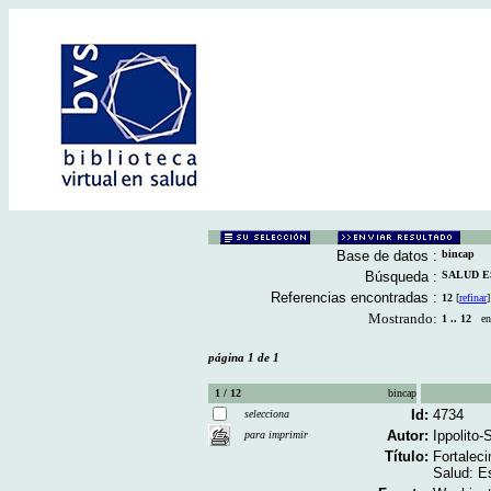
Base de datos :
bincap
Búsqueda :
SALUD ES
Referencias encontradas :
12
[
refinar
]
Mostrando:
1 .. 12
en 
página 1 de 1
1 / 12
bincap
Id:
4734
selecciona
Autor:
Ippolito
para imprimir
Título:
Fortaleci
Salud: E