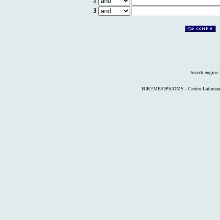
2
3
Search engine
BIREME/OPS/OMS - Centro Latinoameri