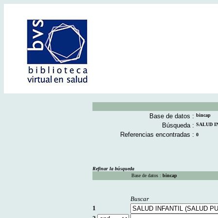
Base de datos :
bincap
Búsqueda :
SALUD IN
Referencias encontradas :
0
Refinar la búsqueda
Base de datos :
bincap
Buscar
1