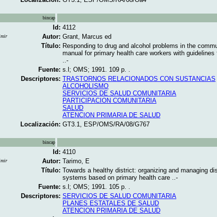
bincap
Id:
4112
Autor:
Grant, Marcus ed
imir
Título:
Responding to drug and alcohol problems in the commu
manual for primary health care workers with guidelines f
..-
Fuente:
s.l; OMS; 1991. 109 p. .
Descriptores:
TRASTORNOS RELACIONADOS CON SUSTANCIAS
ALCOHOLISMO
SERVICIOS DE SALUD COMUNITARIA
PARTICIPACION COMUNITARIA
SALUD
ATENCION PRIMARIA DE SALUD
Localización:
GT3.1, ESP/OMS/RA/08/G767
bincap
Id:
4110
Autor:
Tarimo, E
imir
Título:
Towards a healthy district: organizing and managing dis
systems based on primary health care ..-
Fuente:
s.l; OMS; 1991. 105 p. .
Descriptores:
SERVICIOS DE SALUD COMUNITARIA
PLANES ESTATALES DE SALUD
ATENCION PRIMARIA DE SALUD