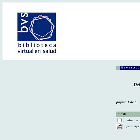
Ref
página 1 de 3
1 / 58
selecciona
para impr