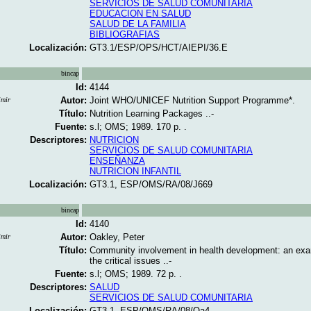
SERVICIOS DE SALUD COMUNITARIA
EDUCACION EN SALUD
SALUD DE LA FAMILIA
BIBLIOGRAFIAS
Localización:
GT3.1/ESP/OPS/HCT/AIEPI/36.E
bincap
Id:
4144
Autor:
Joint WHO/UNICEF Nutrition Support Programme*.
imir
Título:
Nutrition Learning Packages ..-
Fuente:
s.l; OMS; 1989. 170 p. .
Descriptores:
NUTRICION
SERVICIOS DE SALUD COMUNITARIA
ENSEÑANZA
NUTRICION INFANTIL
Localización:
GT3.1, ESP/OMS/RA/08/J669
bincap
Id:
4140
Autor:
Oakley, Peter
imir
Título:
Community involvement in health development: an exa
the critical issues ..-
Fuente:
s.l; OMS; 1989. 72 p. .
Descriptores:
SALUD
SERVICIOS DE SALUD COMUNITARIA
Localización:
GT3.1, ESP/OMS/RA/08/Oa4