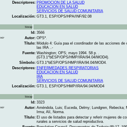
Descriptores:
PROMOCION DE LA SALUD
EDUCACION EN SALUD
SERVICIOS DE SALUD COMUNITARIA
Localización:
GT3.1, ESP/OPS/HPA/INF/92.08
bincap
Id:
3566
Autor:
OPS*.
imir
Título:
Módulo 4: Guía paa el coordinador de las acciones de 
las IRA ..-
Fuente:
Washington; OPS; mayo 1994. 58 p. .
(GT3.1^bESP/OPS/HMP/IRA/94.04/MOD4).
Símbolo:
GT3.1^bESP/OPS/HMP/IRA/94.04/MOD4.
Descriptores:
ENFERMEDADES RESPIRATORIAS
EDUCACION EN SALUD
IRA
SERVICIOS DE SALUD COMUNITARIA
Localización:
GT3.1, ESP/OPS/HMP/IRA/94.04/MOD4
bincap
Id:
3323
Autor:
Améndola, Luis; Euceda, Delmy; Lundgren, Rebecka;
imir
Irma; Alí, Norma.
Título:
El uso de listados para detectar y referir mujeres de 
rurales a servicios de salud reproductiva.
Fuente:
Population Council. Documentos de Trabajo;(8):17, 199