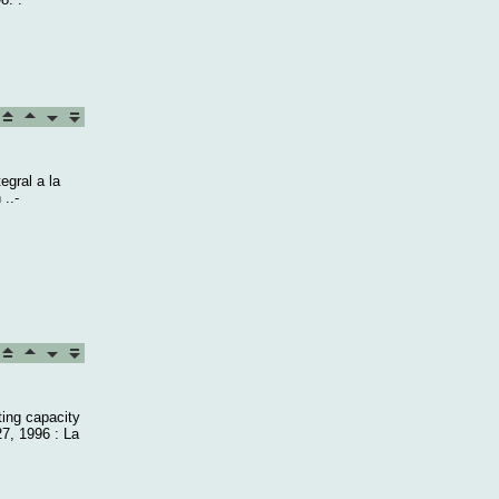
gral a la
..-
ing capacity
27, 1996 : La