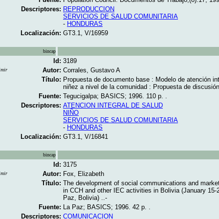
Descriptores:
REPRODUCCION
SERVICIOS DE SALUD COMUNITARIA
-
HONDURAS
Localización:
GT3.1, V/16959
bincap
Id:
3189
Autor:
Corrales, Gustavo A
imir
Título:
Propuesta de documento base : Modelo de atención inte
niñez a nivel de la comunidad : Propuesta de discusión 
Fuente:
Tegucigalpa; BASICS; 1996. 110 p. .
Descriptores:
ATENCION INTEGRAL DE SALUD
NIÑO
SERVICIOS DE SALUD COMUNITARIA
-
HONDURAS
Localización:
GT3.1, V/16841
bincap
Id:
3175
Autor:
Fox, Elizabeth
imir
Título:
The development of social communications and market
in CCH and other IEC activities in Bolivia (January 15-
Paz, Bolivia) ..-
Fuente:
La Paz; BASICS; 1996. 42 p. .
Descriptores:
COMUNICACION