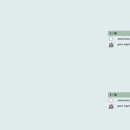
2 / 58
selecciona
para impr
3 / 58
selecciona
para impr