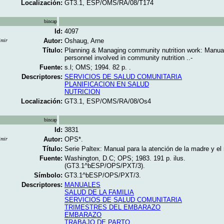
Localización:
GT3.1, ESP/OMS/RA/08/T174
bincap
Id:
4097
Autor:
Oshaug, Arne
imir
Título:
Planning & Managing community nutrition work: Manual
personnel involved in community nutrition ..-
Fuente:
s.l; OMS; 1994. 82 p. .
Descriptores:
SERVICIOS DE SALUD COMUNITARIA
PLANIFICACION EN SALUD
NUTRICION
Localización:
GT3.1, ESP/OMS/RA/08/Os4
bincap
Id:
3831
Autor:
OPS*.
imir
Título:
Serie Paltex: Manual para la atención de la madre y el
Fuente:
Washington, D.C; OPS; 1983. 191 p. ilus.
(GT3.1^bESP/OPS/PXT/3).
Símbolo:
GT3.1^bESP/OPS/PXT/3.
Descriptores:
MANUALES
SALUD DE LA FAMILIA
SERVICIOS DE SALUD COMUNITARIA
TRIMESTRES DEL EMBARAZO
EMBARAZO
TRABAJO DE PARTO