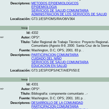
Descriptores:
METODOS EPIDEMIOLOGICOS
EPIDEMIOLOGIA
SERVICIOS DE SALUD COMUNITARIA
ADMINISTRACION DE LOS SERVICIOS DE SALUD
Localización:
GT3.1/ESP/OMS/RA/O8/V364
bincap
Id:
4332
Autor:
OPS*.
imir
Título:
Taller Regional de Trabajo Técnico: Proyecto Regional
Comunitario (Agosto 8-9, 2000. Santa Cruz de la Sierra, 
Fuente:
Washington, D.C; OPS; 2001. 83 p. .
Descriptores:
PARTICIPACION COMUNITARIA
CUIDADO DEL NIÑO
SERVICIOS DE SALUD COMUNITARIA
EDUCACION EN SALUD
Localización:
GT3.1/ESP/OPS/HCT/AIEPI/50.E
bincap
Id:
4331
Autor:
OPS*.
imir
Título:
Bibliografía: componente comunitario ..-
Fuente:
Washington, D.C; OPS; 2001. 181 p. .
Descriptores:
DESARROLLO DE LA COMUNIDAD
PARTICIPACION COMUNITARIA