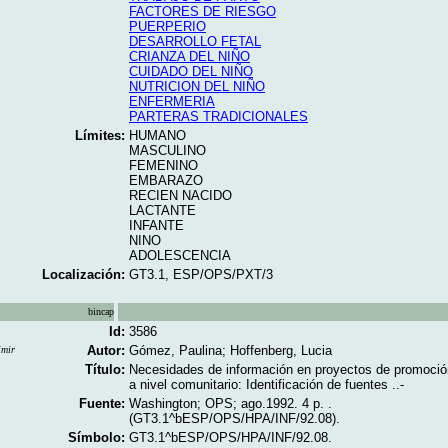
FACTORES DE RIESGO
PUERPERIO
DESARROLLO FETAL
CRIANZA DEL NIÑO
CUIDADO DEL NIÑO
NUTRICION DEL NIÑO
ENFERMERIA
PARTERAS TRADICIONALES
Límites:
HUMANO
MASCULINO
FEMENINO
EMBARAZO
RECIEN NACIDO
LACTANTE
INFANTE
NINO
ADOLESCENCIA
Localización:
GT3.1, ESP/OPS/PXT/3
bincap
Id:
3586
Autor:
Gómez, Paulina; Hoffenberg, Lucia
imir
Título:
Necesidades de información en proyectos de promoción
a nivel comunitario: Identificación de fuentes ..-
Fuente:
Washington; OPS; ago.1992. 4 p. .
(GT3.1^bESP/OPS/HPA/INF/92.08).
Símbolo:
GT3.1^bESP/OPS/HPA/INF/92.08.