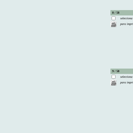
8 / 58
selecciona
para impr
9 / 58
selecciona
para impr