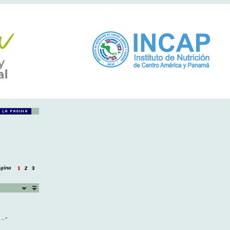
página
..-