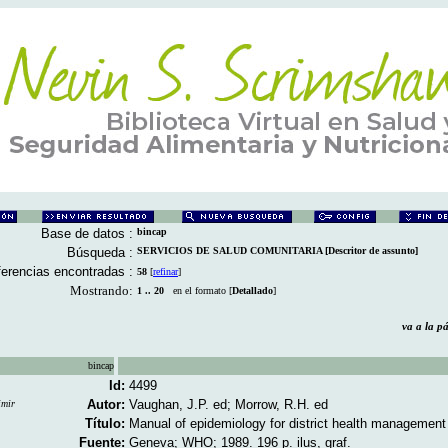
Base de datos :
bincap
Búsqueda :
SERVICIOS DE SALUD COMUNITARIA [Descritor de assunto]
erencias encontradas :
58
[
refinar
]
Mostrando:
1 .. 20
en el formato [
Detallado
]
va a la 
bincap
Id:
4499
Autor:
Vaughan, J.P. ed; Morrow, R.H. ed
imir
Título:
Manual of epidemiology for district health management 
Fuente:
Geneva; WHO; 1989. 196 p. ilus, graf.