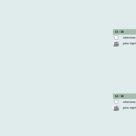
13 / 58
selecciona
para impr
14 / 58
selecciona
para impr