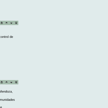
control de
 Mendoza,
comunidades
8. .