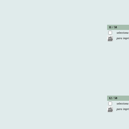
11 / 58
selecciona
para impr
12 / 58
selecciona
para impr