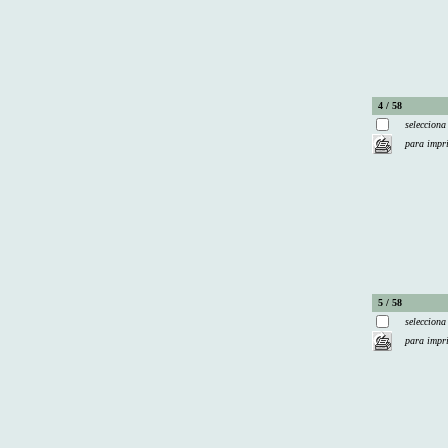
4 / 58
selecciona
para impr
5 / 58
selecciona
para impr