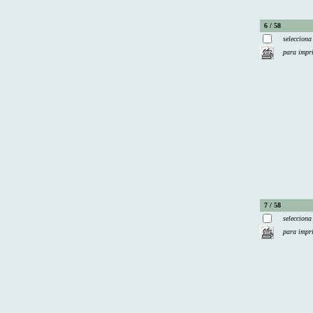
6 / 58
selecciona
para impr
7 / 58
selecciona
para impr