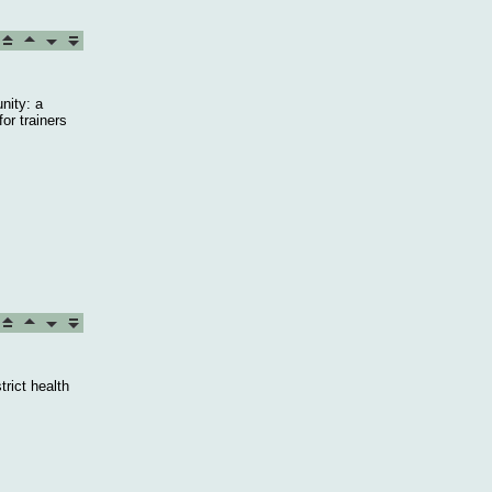
nity: a
or trainers
trict health