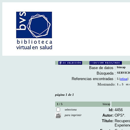
Base de datos :
bincap
Búsqueda :
SERVICIO
Referencias encontradas :
5
[
refinar
]
Mostrando:
1 .. 5
en el
página 1 de 1
1 / 5
bincap
Id:
4456
selecciona
Autor:
OPS*.
para imprimir
Título:
Recupera
Experien