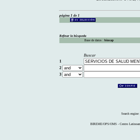
página 1 de 1
Refinar la búsqueda
Base de datos :
bincap
Buscar
1
2
3
Search engine
BIREME/OPS/OMS - Centro Latinoameri