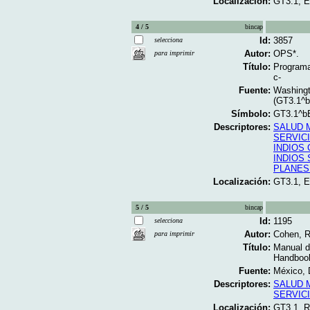
Localización:
GT3.1, 
4 / 5
bincap
Id:
3857
selecciona
Autor:
OPS*.
para imprimir
Título:
Programa
c-
Fuente:
Washingt
(GT3.1^
Símbolo:
GT3.1^b
Descriptores:
SALUD 
SERVIC
INDIOS
INDIOS
PLANES
Localización:
GT3.1, 
5 / 5
bincap
Id:
1195
selecciona
Autor:
Cohen, R
para imprimir
Título:
Manual d
Handbook 
Fuente:
México, D
Descriptores:
SALUD 
SERVIC
Localización:
GT3.1, R