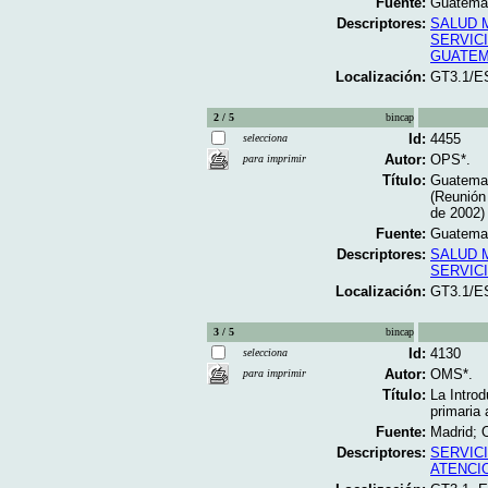
Fuente:
Guatemal
Descriptores:
SALUD 
SERVIC
GUATE
Localización:
GT3.1/E
2 / 5
bincap
Id:
4455
selecciona
Autor:
OPS*.
para imprimir
Título:
Guatemal
(Reunión
de 2002) 
Fuente:
Guatemal
Descriptores:
SALUD 
SERVIC
Localización:
GT3.1/E
3 / 5
bincap
Id:
4130
selecciona
Autor:
OMS*.
para imprimir
Título:
La Intro
primaria 
Fuente:
Madrid; 
Descriptores:
SERVIC
ATENCI