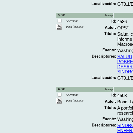
Localización:
GT3.1/
5 / 80
bincap
Id:
4586
selecciona
para imprimir
Autor:
OPS*.
Título:
Salud, 
Informe
Macroec
Fuente:
Washing
Descriptores:
SALUD
POBRE
DESAR
SINDR
Localización:
GT3.1/
6 / 80
bincap
Id:
4503
selecciona
para imprimir
Autor:
Bond, L
Título:
A portfo
research
Fuente:
Washing
Descriptores:
SINDR
ENFER