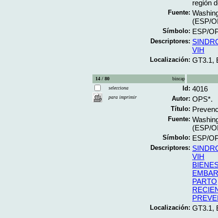
región 
Fuente:
Washing
(ESP/OP
Símbolo:
ESP/OP
Descriptores:
SINDR
VIH
Localización:
GT3.1,
14 / 80
bincap
Id:
4016
selecciona
para imprimir
Autor:
OPS*.
Título:
Prevenci
Fuente:
Washing
(ESP/OP
Símbolo:
ESP/OPS
Descriptores:
SINDR
VIH
BIENE
EMBA
PARTO
RECIE
PREVE
Localización:
GT3.1, 