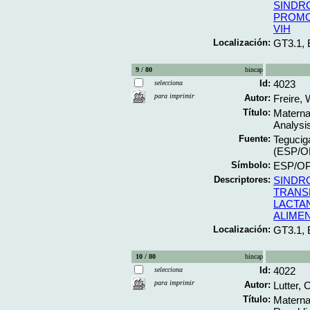
SINDR
PROMO
VIH
Localización:
GT3.1,
9 / 80
bincap
Id:
4023
selecciona
para imprimir
Autor:
Freire, 
Título:
Maternal
Analysis
Fuente:
Teguciga
(ESP/O
Símbolo:
ESP/OP
Descriptores:
SINDR
TRANS
LACTA
ALIME
Localización:
GT3.1,
10 / 80
bincap
Id:
4022
selecciona
para imprimir
Autor:
Lutter,
Título:
Maternal