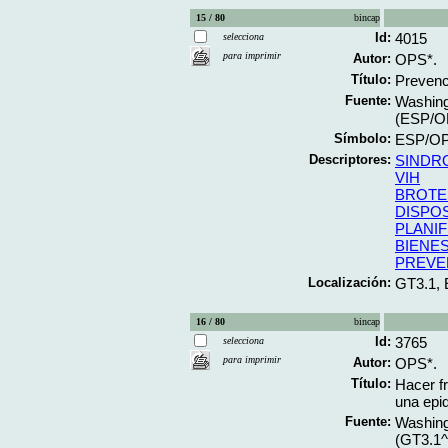
15 / 80
bincap
Id:
4015
selecciona
para imprimir
Autor:
OPS*.
Título:
Prevenci
Fuente:
Washing
(ESP/OP
Símbolo:
ESP/OP
Descriptores:
SINDR
VIH
BROTE
DISPO
PLANIF
BIENE
PREVE
Localización:
GT3.1,
16 / 80
bincap
Id:
3765
selecciona
para imprimir
Autor:
OPS*.
Título:
Hacer fr
una epid
Fuente:
Washing
(GT3.1