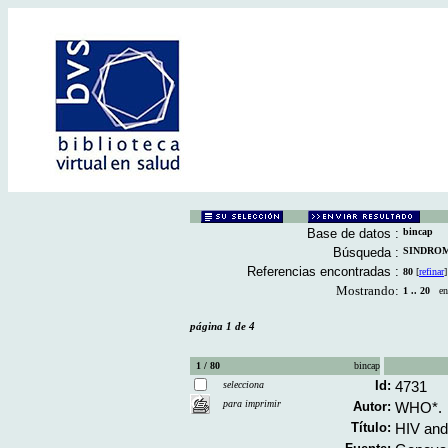
Base de datos :
bincap
Búsqueda :
SINDROME
Referencias encontradas :
80
[
refinar
]
Mostrando:
1 .. 20
en 
página 1 de 4
1 / 80
bincap
Id:
4731
selecciona
para imprimir
Autor:
WHO*.
Título:
HIV and 