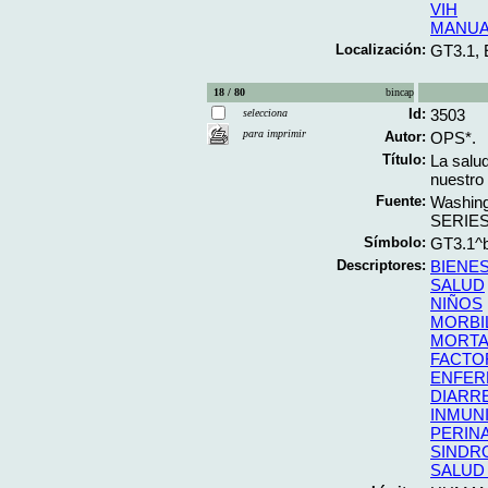
VIH
MANUA
Localización:
GT3.1,
18 / 80
bincap
Id:
3503
selecciona
para imprimir
Autor:
OPS*.
Título:
La salu
nuestro 
Fuente:
Washing
SERIES
Símbolo:
GT3.1^
Descriptores:
BIENES
SALUD
NIÑOS
MORBI
MORTA
FACTO
ENFER
DIARRE
INMUN
PERIN
SINDR
SALUD