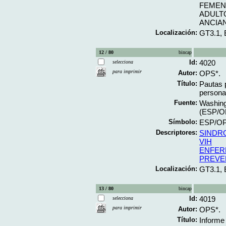
FEMEN
ADULT
ANCIA
Localización:
GT3.1,
12 / 80
bincap
Id:
4020
selecciona
para imprimir
Autor:
OPS*.
Título:
Pautas 
persona
Fuente:
Washing
(ESP/O
Símbolo:
ESP/OP
Descriptores:
SINDR
VIH
ENFER
PREVE
Localización:
GT3.1,
13 / 80
bincap
Id:
4019
selecciona
para imprimir
Autor:
OPS*.
Título:
Informe 