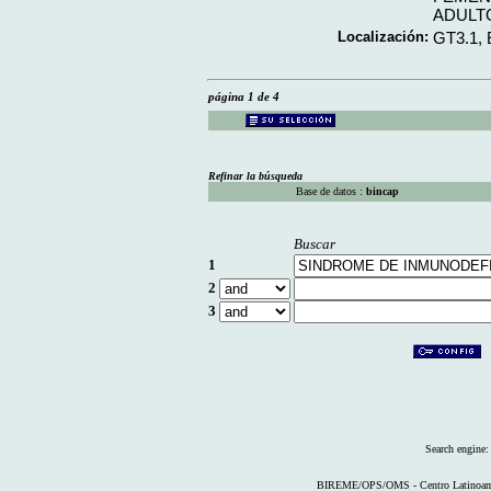
ADULT
Localización:
GT3.1,
página 1 de 4
Refinar la búsqueda
Base de datos :
bincap
Buscar
1
2
3
Search engine
BIREME/OPS/OMS - Centro Latinoameri