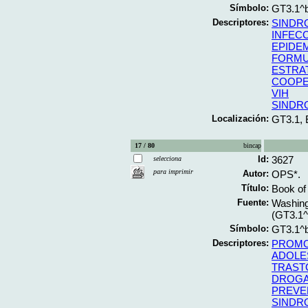
Símbolo:
GT3.1^
Descriptores:
SINDR
INFEC
EPIDE
FORMU
ESTRA
COOPE
VIH
SINDR
Localización:
GT3.1,
17 / 80
bincap
Id:
3627
selecciona
para imprimir
Autor:
OPS*.
Título:
Book of 
Fuente:
Washing
(GT3.1
Símbolo:
GT3.1^
Descriptores:
PROMO
ADOLE
TRAST
DROG
PREVE
SINDR