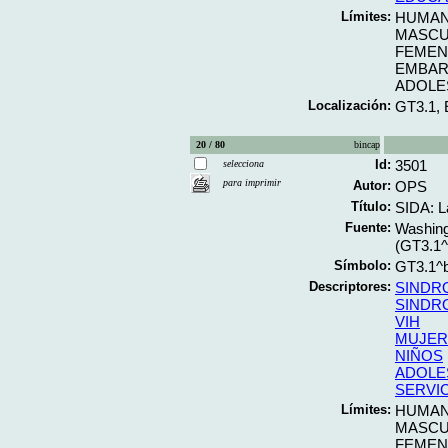
Límites:
HUMA
MASCU
FEMEN
EMBA
ADOLE
Localización:
GT3.1,
20 / 80
bincap
Id:
3501
selecciona
para imprimir
Autor:
OPS
Título:
SIDA: L
Fuente:
Washing
(GT3.1
Símbolo:
GT3.1^
Descriptores:
SINDR
SINDR
VIH
MUJER
NIÑOS
ADOLE
SERVI
Límites:
HUMA
MASCU
FEMEN