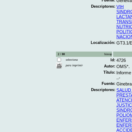
Fuente:
Geneva;
Descriptores:
VIH
SINDR
LACTA
TRANS
NUTRIC
POLITI
NACIO
Localización:
GT3.1/
2 / 80
bincap
Id:
4726
selecciona
para imprimir
Autor:
OMS*.
Título:
Informe 
..-
Fuente:
Ginebra
Descriptores:
SALUD
PREST
ATENC
JUSTIC
SINDR
POLIOM
ENFER
ENFER
ACCID