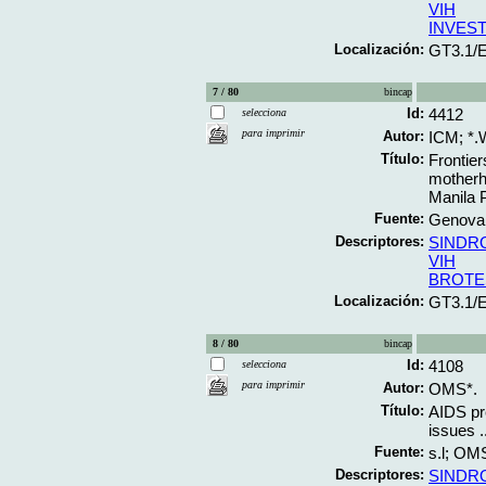
VIH
INVES
Localización:
GT3.1/
7 / 80
bincap
Id:
4412
selecciona
para imprimir
Autor:
ICM; *.
Título:
Frontie
motherh
Manila P
Fuente:
Genova;
Descriptores:
SINDR
VIH
BROTE
Localización:
GT3.1/
8 / 80
bincap
Id:
4108
selecciona
para imprimir
Autor:
OMS*.
Título:
AIDS pr
issues .
Fuente:
s.l; OMS
Descriptores:
SINDR