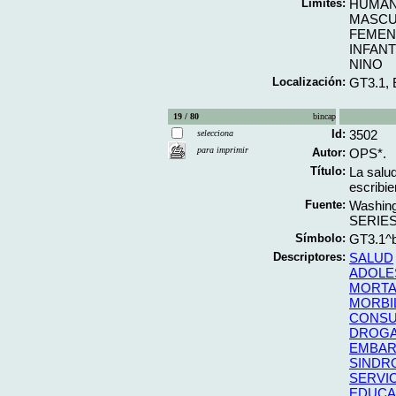
Límites:
HUMA
MASCU
FEMEN
INFAN
NINO
Localización:
GT3.1,
19 / 80
bincap
Id:
3502
selecciona
para imprimir
Autor:
OPS*.
Título:
La salu
escribie
Fuente:
Washing
SERIES
Símbolo:
GT3.1^
Descriptores:
SALUD
ADOLE
MORTA
MORBI
CONSU
DROG
EMBAR
SINDR
SERVI
EDUCA