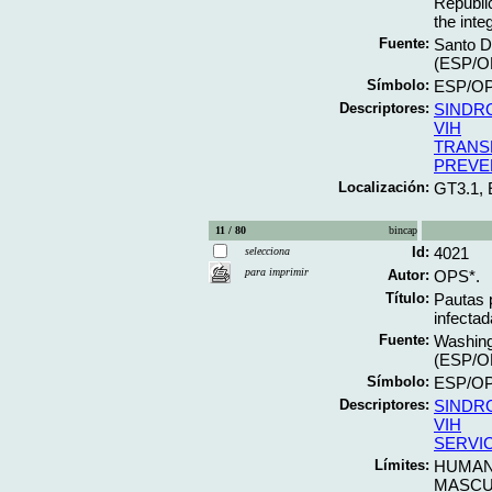
Republic
the inte
Fuente:
Santo D
(ESP/O
Símbolo:
ESP/OP
Descriptores:
SINDR
VIH
TRANS
PREVE
Localización:
GT3.1,
11 / 80
bincap
Id:
4021
selecciona
para imprimir
Autor:
OPS*.
Título:
Pautas p
infectad
Fuente:
Washing
(ESP/OP
Símbolo:
ESP/OP
Descriptores:
SINDR
VIH
SERVI
Límites:
HUMA
MASCU