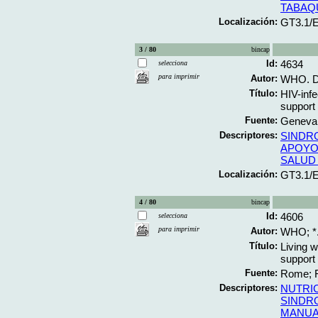
TABAQ
Localización:
GT3.1/
3 / 80
bincap
Id:
4634
selecciona
para imprimir
Autor:
WHO. De
Título:
HIV-inf
support 
Fuente:
Geneva;
Descriptores:
SINDR
APOYO
SALUD
Localización:
GT3.1/
4 / 80
bincap
Id:
4606
selecciona
para imprimir
Autor:
WHO; *
Título:
Living w
support 
Fuente:
Rome; F
Descriptores:
NUTRI
SINDR
MANUA