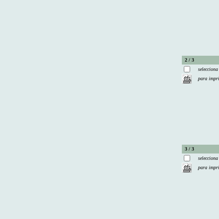
2 / 3
selecciona
para impr
3 / 3
selecciona
para impr