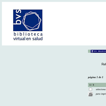
Ref
página 1 de 1
1 / 3
selecciona
para impr