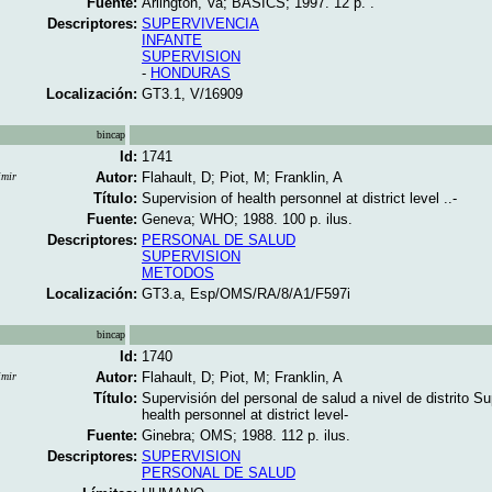
Fuente:
Arlington, Va; BASICS; 1997. 12 p. .
Descriptores:
SUPERVIVENCIA
INFANTE
SUPERVISION
-
HONDURAS
Localización:
GT3.1, V/16909
bincap
Id:
1741
Autor:
Flahault, D; Piot, M; Franklin, A
imir
Título:
Supervision of health personnel at district level ..-
Fuente:
Geneva; WHO; 1988. 100 p. ilus.
Descriptores:
PERSONAL DE SALUD
SUPERVISION
METODOS
Localización:
GT3.a, Esp/OMS/RA/8/A1/F597i
bincap
Id:
1740
Autor:
Flahault, D; Piot, M; Franklin, A
imir
Título:
Supervisión del personal de salud a nivel de distrito
Su
health personnel at district level-
Fuente:
Ginebra; OMS; 1988. 112 p. ilus.
Descriptores:
SUPERVISION
PERSONAL DE SALUD