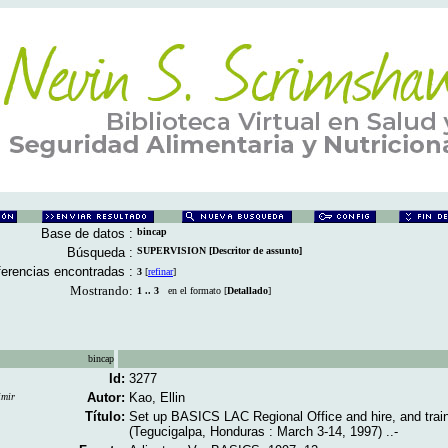
Base de datos :
bincap
Búsqueda :
SUPERVISION [Descritor de assunto]
erencias encontradas :
3
[
refinar
]
Mostrando:
1 .. 3
en el formato [
Detallado
]
bincap
Id:
3277
Autor:
Kao, Ellin
imir
Título:
Set up BASICS LAC Regional Office and hire, and train
(Tegucigalpa, Honduras : March 3-14, 1997) ..-