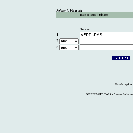
Refinar la búsqueda
Base de datos :
bincap
Buscar
1
2
3
Search engine
BIREME/OPS/OMS - Centro Latinoameri