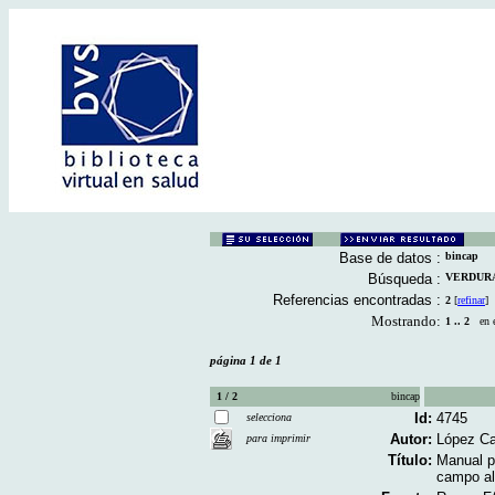
Base de datos :
bincap
Búsqueda :
VERDURAS 
Referencias encontradas :
2
[
refinar
]
Mostrando:
1 .. 2
en el
página 1 de 1
1 / 2
bincap
Id:
4745
selecciona
Autor:
López Ca
para imprimir
Título:
Manual pa
campo al