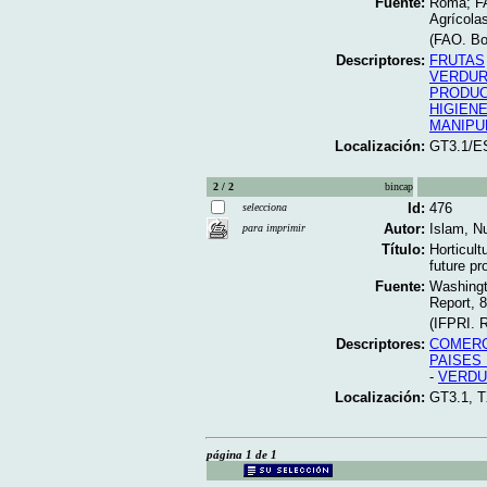
Fuente:
Roma; FAO
Agrícola
(FAO. Bol
Descriptores:
FRUTAS
VERDU
PRODUC
HIGIEN
MANIPU
Localización:
GT3.1/E
2 / 2
bincap
Id:
476
selecciona
Autor:
Islam, Nu
para imprimir
Título:
Horticult
future pr
Fuente:
Washingto
Report, 8
(IFPRI. 
Descriptores:
COMER
PAISES
-
VERDU
Localización:
GT3.1, T
página 1 de 1