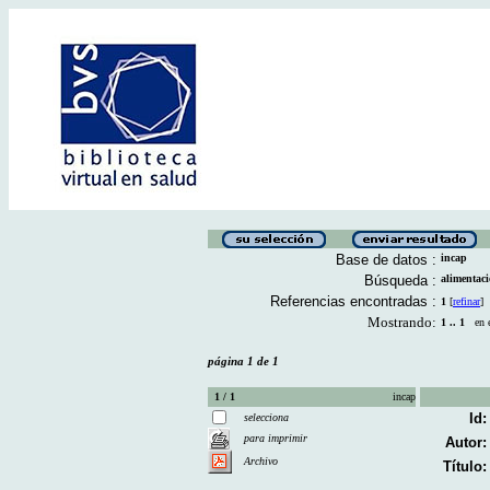
Base de datos :
incap
Búsqueda :
alimenta
Referencias encontradas :
1
[
refinar
]
Mostrando:
1 .. 1
en el
página 1 de 1
1 / 1
incap
Id:
selecciona
para imprimir
Autor:
Archivo
Título: