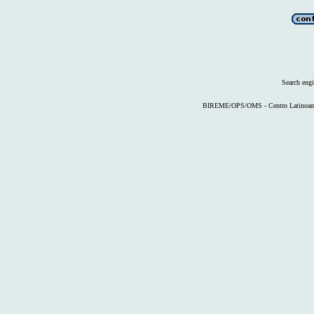
Search eng
BIREME/OPS/OMS - Centro Latinoameri