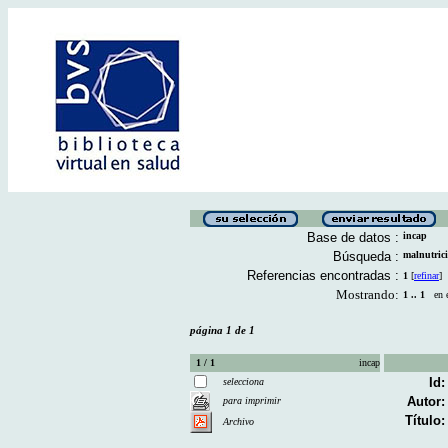
Base de datos :
incap
Búsqueda :
malnutric
Referencias encontradas :
1
[
refinar
]
Mostrando:
1 .. 1
en el
página 1 de 1
1 / 1
incap
Id:
selecciona
Autor:
para imprimir
Título:
Archivo