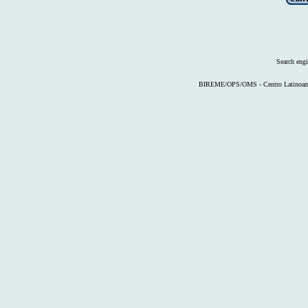
Search eng
BIREME/OPS/OMS - Centro Latinoameri