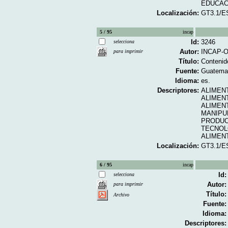
EDUCAC
Localización:
GT3.1/E
5 / 95
incap
Id:
3246
selecciona
Autor:
INCAP-O
para imprimir
Título:
Contenid
Fuente:
Guatemal
Idioma:
es.
Descriptores:
ALIMEN
ALIMEN
ALIMEN
MANIPU
PRODUC
TECNOL
ALIMEN
Localización:
GT3.1/E
6 / 95
incap
Id:
selecciona
Autor:
para imprimir
Título:
Archivo
Fuente:
Idioma:
Descriptores: