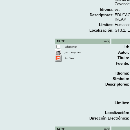
Cavendes
Idioma:
es.
Descriptores:
EDUCAC
INCAP
Límites:
Humano
Localización:
GT3.1, 
13 / 95
incap
Id:
selecciona
Autor:
para imprimir
Título:
Archivo
Fuente:
Idioma:
Símbolo:
Descriptores:
Límites:
Localización:
Dirección Electrónica:
14 / 95
incap