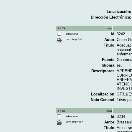
Localización:
Dirección Electrónica:
7 / 95
incap
Id:
3242
selecciona
Autor:
Ceron Gi
para imprimir
Título:
Adecuaci
nacional
enfermer
Fuente:
Guatemal
Idioma:
es.
Descriptores:
APREND
CURRIC
ENFERM
ATENCI
INVEST
Localización:
GT3.1/E
Nota General:
Tésis par
8 / 95
incap
Id:
3234
selecciona
Autor:
Bressani
para imprimir
Título:
Areas se