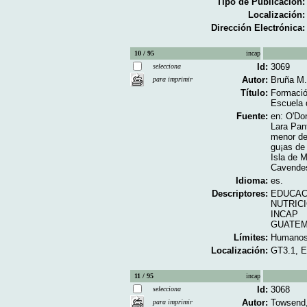
Tipo de Publicación:
Localización:
Dirección Electrónica:
10 / 95
incap
Id:
3069
selecciona
Autor:
Bruña M.,
para imprimir
Título:
Formación
Escuela 
Fuente:
en: O'Don
Lara Pan
menor de 
gu¡as de 
Isla de 
Cavendes
Idioma:
es.
Descriptores:
EDUCAC
NUTRIC
INCAP
GUATE
Límites:
Humano
Localización:
GT3.1, 
11 / 95
incap
Id:
3068
selecciona
Autor:
Towsend,
para imprimir