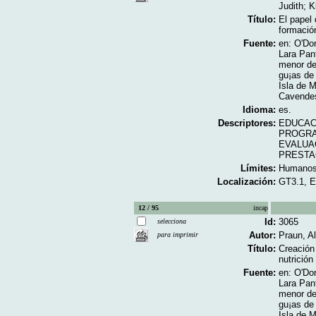
Judith; K
Título:
El papel 
formació
Fuente:
en: O'Don
Lara Pan
menor de 
gu¡as de 
Isla de 
Cavendes
Idioma:
es.
Descriptores:
EDUCAC
PROGRA
EVALUA
PRESTA
Límites:
Humano
Localización:
GT3.1, 
12 / 95
incap
Id:
3065
selecciona
Autor:
Praun, A
para imprimir
Título:
Creación 
nutrición
Fuente:
en: O'Don
Lara Pan
menor de 
gu¡as de 
Isla de 