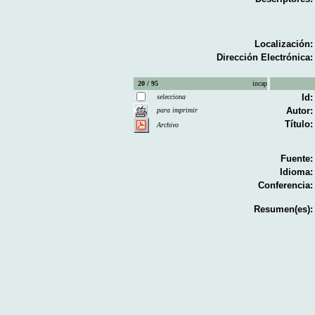
Localización:
Dirección Electrónica:
20 / 95
incap
Id:
selecciona
Autor:
para imprimir
Título:
Archivo
Fuente:
Idioma:
Conferencia:
Resumen(es):