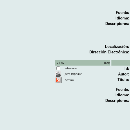
Fuente:
Idioma:
Descriptores:
Localización:
Dirección Electrónica:
2 / 95
incap
Id:
selecciona
Autor:
para imprimir
Título:
Archivo
Fuente:
Idioma:
Descriptores: