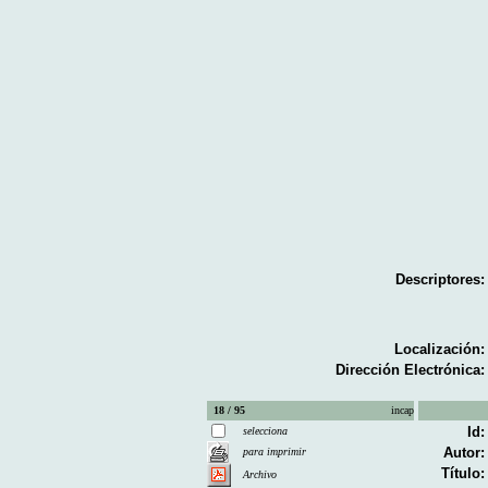
Descriptores:
Localización:
Dirección Electrónica:
18 / 95
incap
Id:
selecciona
Autor:
para imprimir
Título:
Archivo