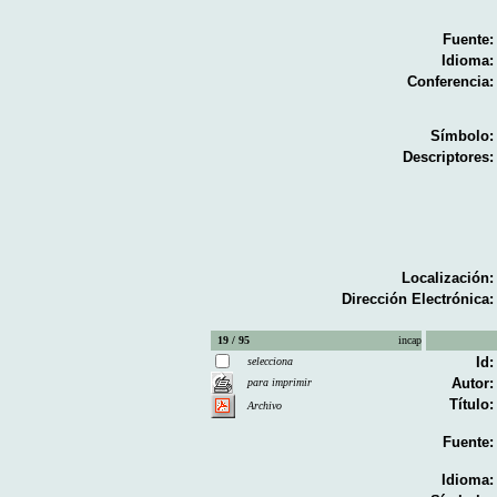
Fuente:
Idioma:
Conferencia:
Símbolo:
Descriptores:
Localización:
Dirección Electrónica:
19 / 95
incap
Id:
selecciona
Autor:
para imprimir
Título:
Archivo
Fuente:
Idioma: