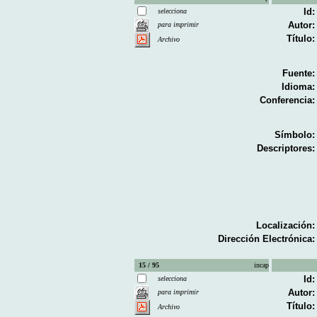
Id:
selecciona
Autor:
para imprimir
Título:
Archivo
Fuente:
Idioma:
Conferencia:
Símbolo:
Descriptores:
Localización:
Dirección Electrónica:
15 / 95
incap
Id:
selecciona
Autor:
para imprimir
Título:
Archivo