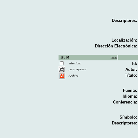
Descriptores:
Localización:
Dirección Electrónica:
16 / 95
incap
Id:
selecciona
Autor:
para imprimir
Título:
Archivo
Fuente:
Idioma:
Conferencia:
Símbolo:
Descriptores: