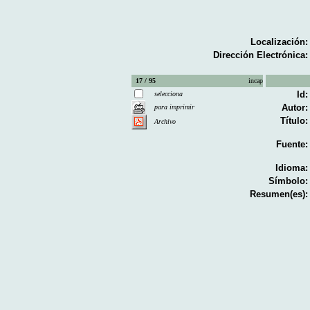
Localización:
Dirección Electrónica:
17 / 95
incap
Id:
selecciona
Autor:
para imprimir
Título:
Archivo
Fuente:
Idioma:
Símbolo:
Resumen(es):