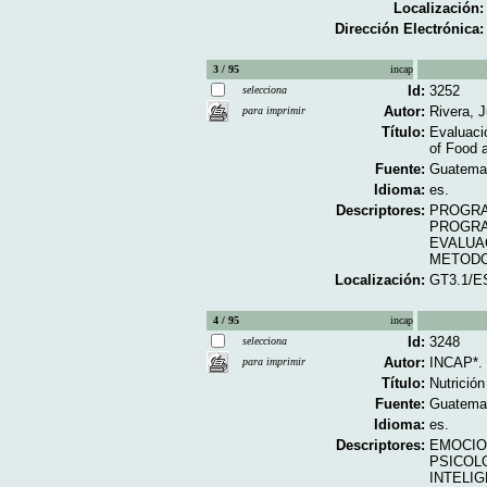
Localización:
Dirección Electrónica:
3 / 95
incap
Id:
3252
selecciona
Autor:
Rivera, 
para imprimir
Título:
Evaluaci
of Food a
Fuente:
Guatemal
Idioma:
es.
Descriptores:
PROGRA
PROGRA
EVALUA
METOD
Localización:
GT3.1/E
4 / 95
incap
Id:
3248
selecciona
Autor:
INCAP*.
para imprimir
Título:
Nutrición
Fuente:
Guatemala
Idioma:
es.
Descriptores:
EMOCI
PSICOL
INTELI