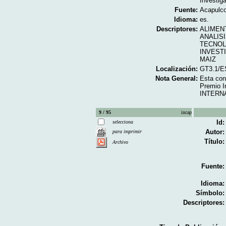
Investig
Fuente:
Acapulco
Idioma:
es.
Descriptores:
ALIMEN
ANALIS
TECNOL
INVEST
MAIZ
Localización:
GT3.1/E
Nota General:
Esta conf
Premio I
INTERN
9 / 95
incap
Id:
selecciona
Autor:
para imprimir
Título:
Archivo
Fuente:
Idioma:
Símbolo:
Descriptores: