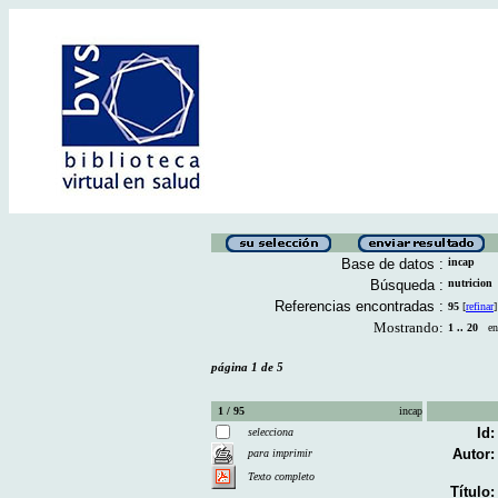
Base de datos :
incap
Búsqueda :
nutricion
Referencias encontradas :
95
[
refinar
]
Mostrando:
1 .. 20
en 
página 1 de 5
1 / 95
incap
Id:
selecciona
Autor:
para imprimir
Texto completo
Título: