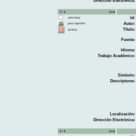
Dirección Electrónica:
3 / 4
incap
Id:
selecciona
Autor:
para imprimir
Título:
Archivo
Fuente:
Idioma:
Trabajo Académico:
Símbolo:
Descriptores:
Localización:
Dirección Electrónica:
4 / 4
incap