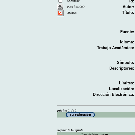
Id:
selecciona
Autor:
para imprimir
Título:
Archivo
Fuente:
Idioma:
Trabajo Académico:
Símbolo:
Descriptores:
Límites:
Localización:
Dirección Electrónica:
página 1 de 1
Refinar la búsqueda
Base de datos :
incap