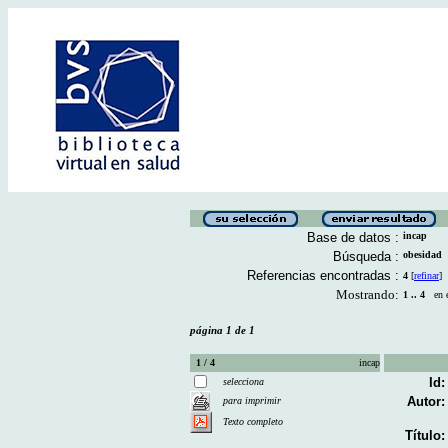
Base de datos :
incap
Búsqueda :
obesidad
Referencias encontradas :
4
[
refinar
]
Mostrando:
1 .. 4
en el
página 1 de 1
1 / 4
incap
Id:
selecciona
Autor:
para imprimir
Texto completo
Título: