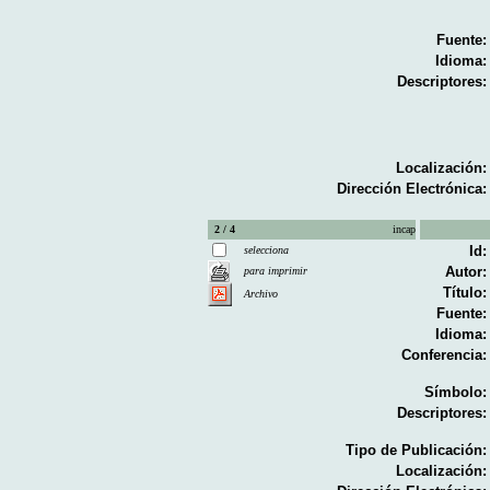
Fuente:
Idioma:
Descriptores:
Localización:
Dirección Electrónica:
2 / 4
incap
Id:
selecciona
Autor:
para imprimir
Título:
Archivo
Fuente:
Idioma:
Conferencia:
Símbolo:
Descriptores:
Tipo de Publicación:
Localización: