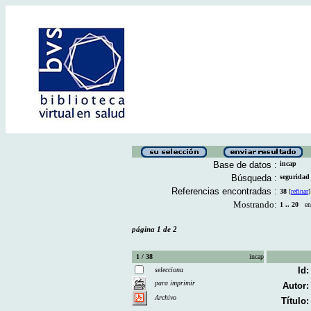
Base de datos :
incap
Búsqueda :
segurida
Referencias encontradas :
38
[
refinar
]
Mostrando:
1 .. 20
en 
página 1 de 2
1 / 38
incap
Id:
selecciona
para imprimir
Autor:
Archivo
Título: