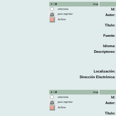
3 / 38
incap
Id:
selecciona
para imprimir
Autor:
Archivo
Título:
Fuente:
Idioma:
Descriptores:
Localización:
Dirección Electrónica:
4 / 38
incap
Id:
selecciona
para imprimir
Autor:
Archivo
Título: