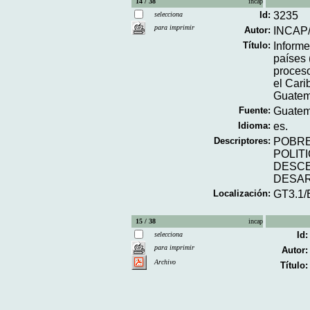
14 / 38
incap
Id:
3235
selecciona
para imprimir
Autor:
INCAP
Título:
Informe
países 
proceso
el Cari
Guatem
Fuente:
Guatema
Idioma:
es.
Descriptores:
POBR
POLIT
DESCE
DESAR
Localización:
GT3.1/
15 / 38
incap
Id:
selecciona
para imprimir
Autor:
Archivo
Título: