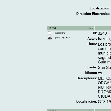
Localización:
Dirección Electrónica:
13 / 38
incap
Id:
3240
selecciona
para imprimir
Autor:
Irazola
Título:
Los pro
como ba
municip
segurid
Guía me
Fuente:
San Sal
Idioma:
es.
Descriptores:
METO
ORGAN
NUTRI
PROMO
CIUD
Localización:
GT3.1/