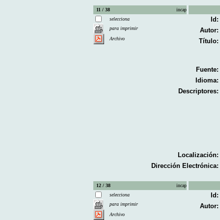
11 / 38
incap
Id:
selecciona
para imprimir
Autor:
Archivo
Título:
Fuente:
Idioma:
Descriptores:
Localización:
Dirección Electrónica:
12 / 38
incap
Id:
selecciona
para imprimir
Autor:
Archivo