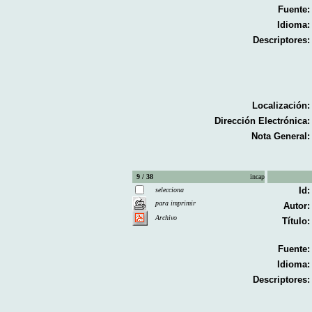
Fuente:
Idioma:
Descriptores:
Localización:
Dirección Electrónica:
Nota General:
9 / 38
incap
Id:
selecciona
para imprimir
Autor:
Archivo
Título:
Fuente:
Idioma:
Descriptores: