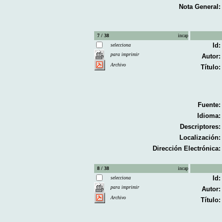
Nota General:
7 / 38
incap
Id:
selecciona
para imprimir
Autor:
Archivo
Título:
Fuente:
Idioma:
Descriptores:
Localización:
Dirección Electrónica:
8 / 38
incap
Id:
selecciona
para imprimir
Autor:
Archivo
Título: