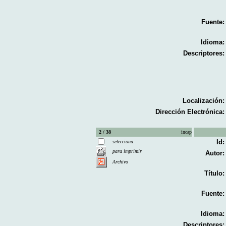
Fuente:
Idioma:
Descriptores:
Localización:
Dirección Electrónica:
2 / 38
incap
Id:
selecciona
para imprimir
Autor:
Archivo
Título:
Fuente:
Idioma:
Descriptores: