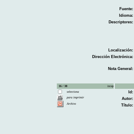
Fuente:
Idioma:
Descriptores:
Localización:
Dirección Electrónica:
Nota General:
16 / 38
incap
Id:
selecciona
para imprimir
Autor:
Archivo
Título: