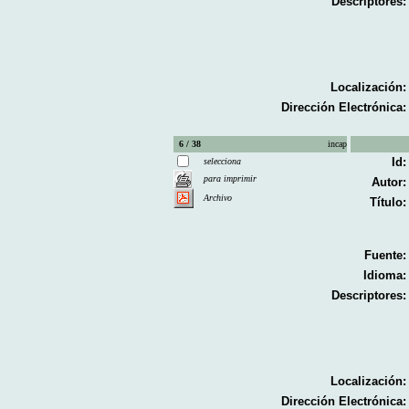
Descriptores:
Localización:
Dirección Electrónica:
6 / 38
incap
Id:
selecciona
para imprimir
Autor:
Archivo
Título:
Fuente:
Idioma:
Descriptores:
Localización:
Dirección Electrónica: