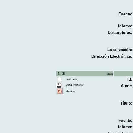
Fuente:
Idioma:
Descriptores:
Localización:
Dirección Electrónica:
5 / 38
incap
Id:
selecciona
para imprimir
Autor:
Archivo
Título:
Fuente:
Idioma: