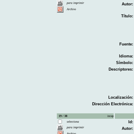
para imprimir
Autor:
Archivo
Título:
Fuente:
Idioma:
Símbolo:
Descriptores:
Localización:
Dirección Electrónica:
19 / 38
incap
Id:
selecciona
para imprimir
Autor:
Archivo