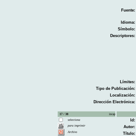
Fuente:
Idioma:
Símbolo:
Descriptores:
Límites:
Tipo de Publicación:
Localización:
Dirección Electrónica:
17 / 38
incap
Id:
selecciona
para imprimir
Autor:
Archivo
Título: