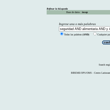
Refinar la búsqueda
Base de datos :
incap
Ingrese una o más palabras
Todas las palabras
(AND)
Cualquier pa
Search eng
BIREME/OPS/OMS - Centro Latinoameri