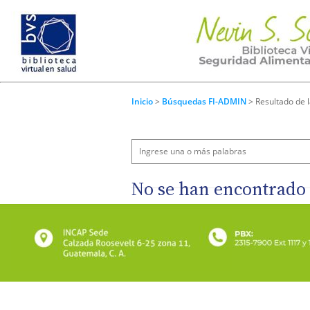
Inicio
>
Búsquedas FI-ADMIN
> Resultado de 
No se han encontrado 