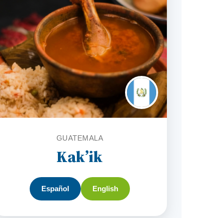
GUATEMALA
Kak’ik
Español
English